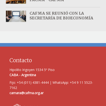
CAFMA SE REUNIÓ CON LA
SECRETARÍA DE BIOECONOMÍA
Contacto
Hipolito Irigoyen 1534 5º Piso
CABA - Argentina
Fijo: +54 (011) 4381-4444 | WhatsApp: +54 9 11 5523-
7162
camara@cafma.org.ar