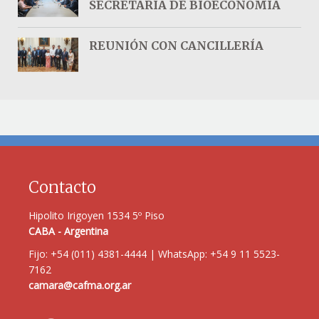
SECRETARÍA DE BIOECONOMÍA
REUNIÓN CON CANCILLERÍA
Contacto
Hipolito Irigoyen 1534 5º Piso
CABA - Argentina
Fijo: +54 (011) 4381-4444 | WhatsApp: +54 9 11 5523-
7162
camara@cafma.org.ar