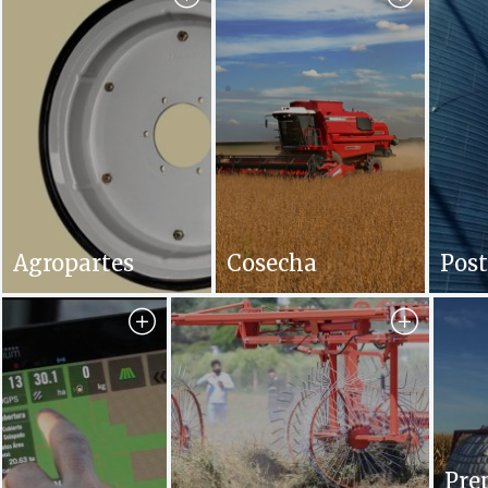
Agropartes
Cosecha
Pos
Pre