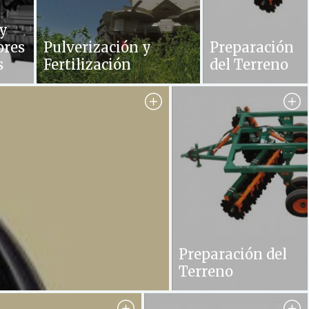
y
ores
Pulverización y
Preparación
s
Fertilización
del Terreno
es
dores
Preparación del
Terreno
cos