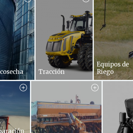
Equipos de
tcosecha
Tracción
Riego
paración