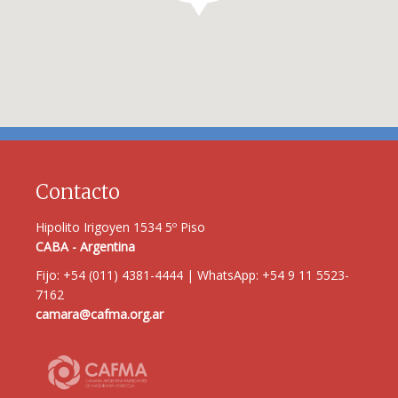
Contacto
Hipolito Irigoyen 1534 5º Piso
CABA - Argentina
Fijo: +54 (011) 4381-4444 | WhatsApp: +54 9 11 5523-
7162
camara@cafma.org.ar