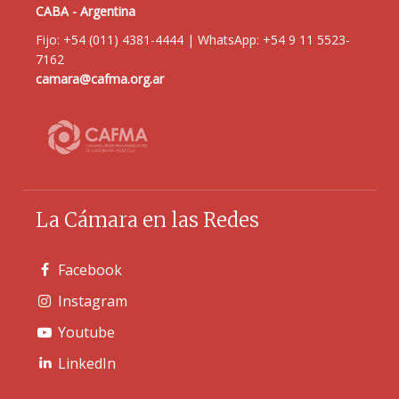
de
CABA - Argentina
los
Fijo: +54 (011) 4381-4444 | WhatsApp: +54 9 11 5523-
campos
7162
magnéticos
camara@cafma.org.ar
generados
en
sus
bobinas.
Son
máquinas
La Cámara en las Redes
eléctricas
rotatorias
Facebook
compuestas
Instagram
por
un
Youtube
estator
LinkedIn
y
un