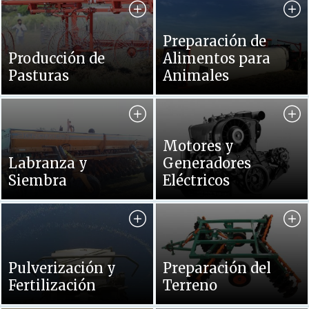
Preparación de
Producción de
Alimentos para
Pasturas
Animales
Buscar
Motores y
por
Categoría
Labranza y
Generadores
Motores
Siembra
Eléctricos
y
Generadores
Eléctricos
Pulverización y
Preparación del
Fertilización
Terreno
El