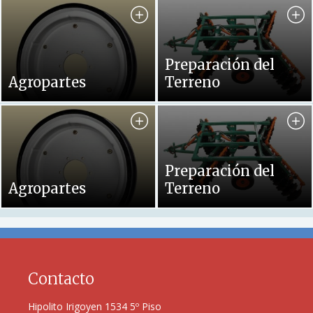
motor
eléctrico
es
un
Preparación del
dispositivo
Agropartes
Terreno
que
convierte
la
energía
eléctrica
Preparación del
en
Agropartes
Terreno
energía
mecánica
por
medio
de
Contacto
la
acción
Hipolito Irigoyen 1534 5º Piso