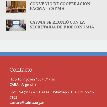
CONVENIO DE COOPERACIÓN
FACMA - CAFMA
CAFMA SE REUNIÓ CON LA
SECRETARÍA DE BIOECONOMÍA
Contacto
Hipolito Irigoyen 1534 5º Piso
CABA - Argentina
Fijo: +54 (011) 4381-4444 | WhatsApp: +54 9 11 5523-
7162
camara@cafma.org.ar