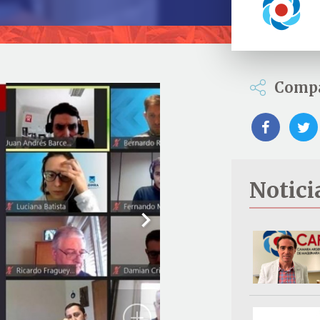
Compa
Notici
Next